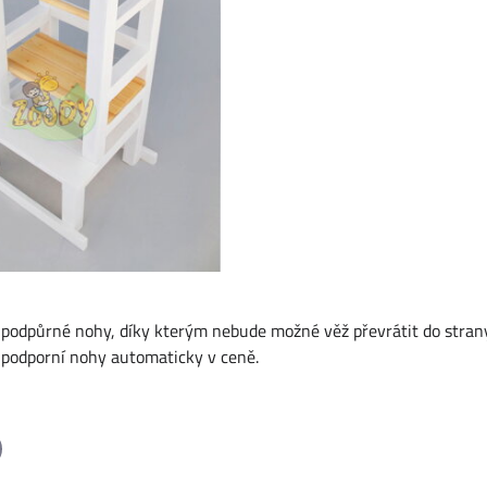
ní podpůrné nohy, díky kterým nebude možné věž převrátit do strany
ou podporní nohy automaticky v ceně.
il