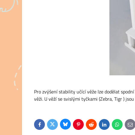
Pro zvýšení stability učící věže lze dodělat spod
věži. U věží se svislými tyčkami (Zebra, Tigr ) js
Bluesky
Twitter
Facebook
Pinterest
Reddit
LinkedIn
WhatsApp
E-
ma