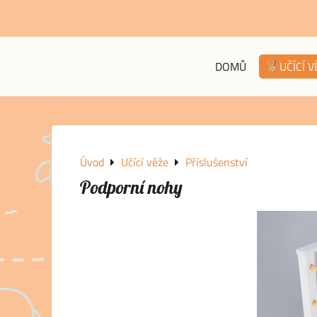
DOMŮ
UČÍCÍ 
Úvod
Učící věže
Příslušenství
Podporní nohy