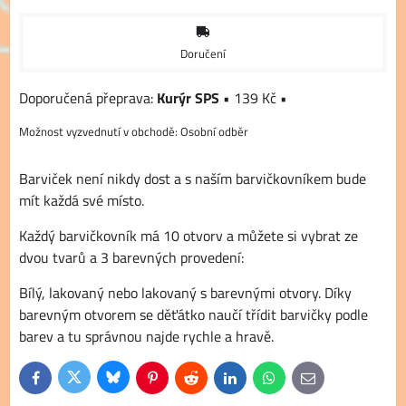
Doručení
Kurýr SPS
•
139 Kč
•
Osobní odběr
Barviček není nikdy dost a s naším barvičkovníkem bude
mít každá své místo.
Každý barvičkovník má 10 otvorv a můžete si vybrat ze
dvou tvarů a 3 barevných provedení:
Bílý, lakovaný nebo lakovaný s barevnými otvory. Díky
barevným otvorem se děťátko naučí třídit barvičky podle
barev a tu správnou najde rychle a hravě.
Bluesky
Twitter
Facebook
Pinterest
Reddit
LinkedIn
WhatsApp
E-
mail