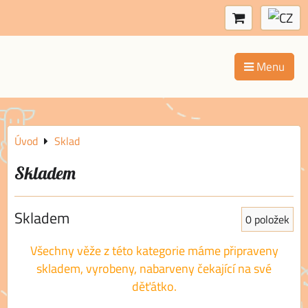
Menu
Úvod
Sklad
Skladem
Skladem
0
položek
Všechny věže z této kategorie máme připraveny
skladem, vyrobeny, nabarveny čekající na své
děťátko.