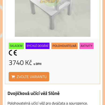
SKLADEM
RYCHLÉ DODÁNÍ
POLOHOVATELNÁ
AKTIVITY
3740 Kč
s DPH
ZVOLTE VARIANTU
Dvojičková učící věž Slůně
Polohovatelná učící věž pro dvojčata a sourozence.