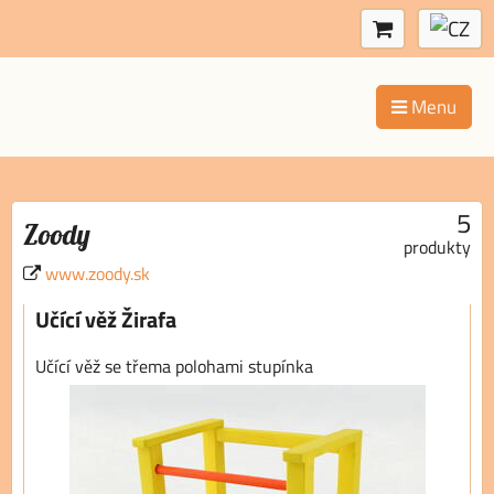
Menu
5
Zoody
produkty
www.zoody.sk
Učící věž Žirafa
Učící věž se třema polohami stupínka