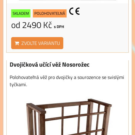
SKLADEM
POLOHOVATELNÁ
od 2490 Kč
s DPH
ZVOLTE VARIANTU
Dvojičková učící věž Nosorožec
Polohovateľná věž pro dvojičky a sourozence se svislými
tyčkami.