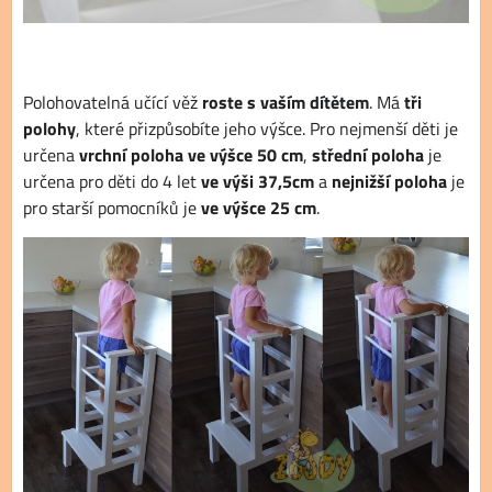
Polohovatelná učící věž
roste s vaším dítětem
. Má
tři
polohy
, které přizpůsobíte jeho výšce. Pro nejmenší děti je
určena
vrchní poloha ve výšce 50 cm
,
střední poloha
je
určena pro děti do 4 let
ve výši 37,5cm
a
nejnižší poloha
je
pro starší pomocníků je
ve výšce 25 cm
.