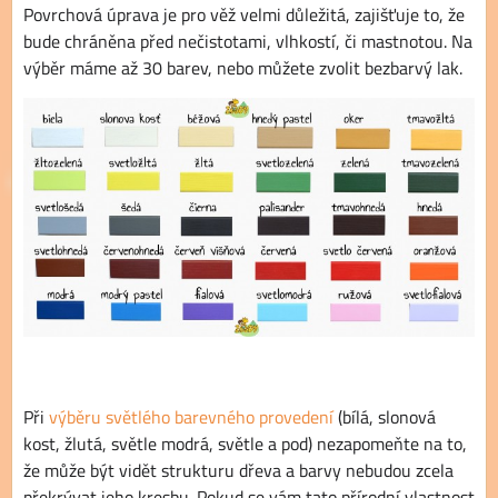
Povrchová úprava je pro věž velmi důležitá, zajišťuje to, že
bude chráněna před nečistotami, vlhkostí, či mastnotou. Na
výběr máme až 30 barev, nebo můžete zvolit bezbarvý lak.
Při
výběru světlého barevného provedení
(bílá, slonová
kost, žlutá, světle modrá, světle a pod) nezapomeňte na to,
že může být vidět strukturu dřeva a barvy nebudou zcela
překrývat jeho kresbu. Pokud se vám tato přírodní vlastnost