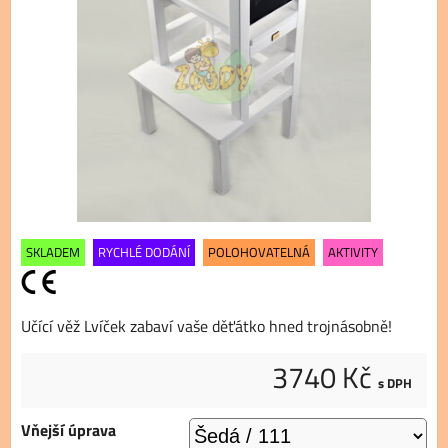
SKLADEM
RYCHLÉ DODÁNÍ
POLOHOVATELNÁ
AKTIVITY
Učící věž Lvíček zabaví vaše děťátko hned trojnásobně!
3740 Kč
s DPH
Vňejší úprava