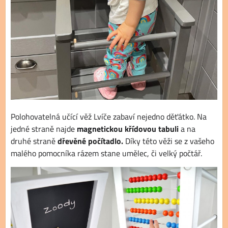
Polohovatelná učící věž Lvíče zabaví nejedno děťátko. Na
jedné straně najde
magnetickou křídovou tabuli
a na
druhé straně
dřevěné počítadlo.
Díky této věži se z vašeho
malého pomocníka rázem stane umělec, či velký počtář.