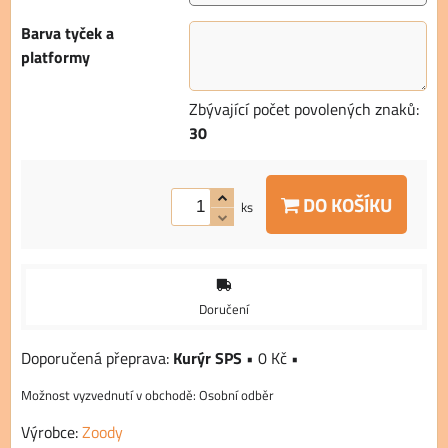
Barva tyček a
platformy
Zbývající počet povolených znaků:
30
DO KOŠÍKU
ks
Doručení
Kurýr SPS
•
0 Kč
•
Osobní odběr
Výrobce:
Zoody