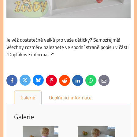
Je věž dostatečně velká pro vaše dětičky? Samozřejmě!
Všechny rozměry naleznete ve spodní straně popisu v části
"Doplňkové informace".
Bluesky
Twitter
Facebook
Pinterest
Reddit
LinkedIn
WhatsApp
E-
mail
Galerie
Doplňující informace
Galerie