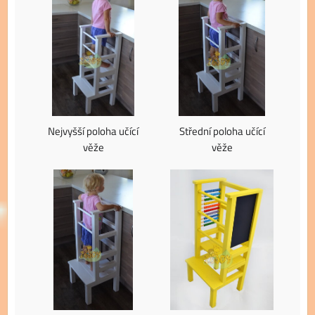
Nejvyšší poloha učící
Střední poloha učící
věže
věže